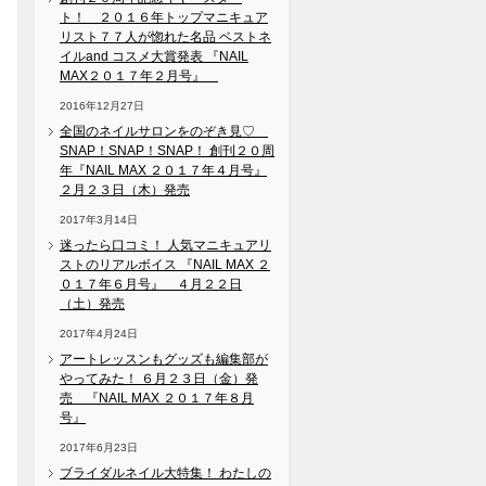
ト！ ２０１６年トップマニキュア
リスト７７人が惚れた名品 ベストネ
イルand コスメ大賞発表 『NAIL
MAX２０１７年２月号』
2016年12月27日
全国のネイルサロンをのぞき見♡
SNAP！SNAP！SNAP！ 創刊２０周
年『NAIL MAX ２０１７年４月号』
２月２３日（木）発売
2017年3月14日
迷ったら口コミ！ 人気マニキュアリ
ストのリアルボイス 『NAIL MAX ２
０１７年６月号』 ４月２２日
（土）発売
2017年4月24日
アートレッスンもグッズも編集部が
やってみた！ ６月２３日（金）発
売 『NAIL MAX ２０１７年８月
号』
2017年6月23日
ブライダルネイル大特集！ わたしの