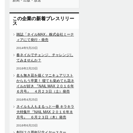
新聞・出版・放送
この企業の新着プレスリリー
ス
雑誌「ネイルMAX」株式会社ミーテ
ィアにて発行・発売
2014年5月23日
春ネイルでチェンジ、チャレンジし
てみませんか？
2016年2月23日
名も無き花を描くマニキュアリスト
からもう卒業！ 寝ても覚めても花ネ
イルが好き 『NAIL MAX ２０１６年
６月号』 ４月２３日（土）発売
2016年4月25日
ネイルも人もまるっと一冊 キラキラ
大特集!!! 『NAIL MAX ２０１６年８
月号』 ６月２３日（木）発売
2016年6月23日
創刊２０周年記念イヤースター