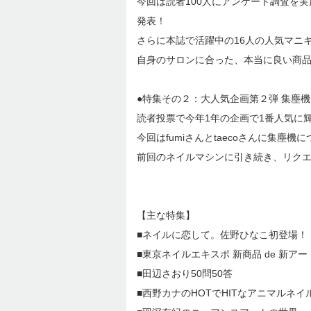
今回は読者100人にアンケート調査を
発表！
さらに本誌で活躍中の16人の人気マニキ
自身のサロンに合った、本当に良い商
●特集その２：大人気企画第２弾 集塵
読者投票で今年1年の企画で1番人気に輝
今回はfumiさんとtaecoさんに集塵
前回のネイルマシンに引き続き、リク
【主な特集】
■ネイルに恋して。佐野ひなこ初登場！
■東京ネイルエキスポ 新商品 de 新アー
■田辺さおり50問50答
■西野カナのHOTでHITなアニマルネイ