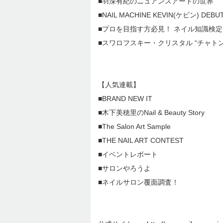
■羽深有紀のニュアンスアートの世界
■NAIL MACHINE KEVIN(ケビン) DEBU
■プロを目指す方必見！ ネイル知識検
■スワロフスキー・クリスタル “チャトン
【人気連載】
■BRAND NEW IT
■木下美穂里のNail & Beauty Story
■The Salon Art Sample
■THE NAIL ART CONTEST
■イベントレポート
■サロンやろうよ
■ネイルサロン覆面調査！