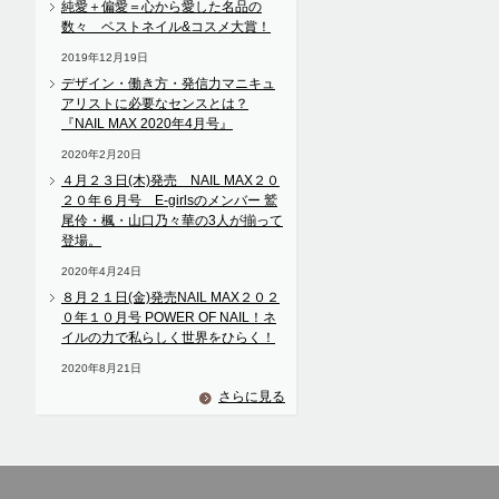
純愛＋偏愛＝心から愛した名品の
数々 ベストネイル&コスメ大賞！
2019年12月19日
デザイン・働き方・発信力マニキュ
アリストに必要なセンスとは？
『NAIL MAX 2020年4月号』
2020年2月20日
４月２３日(木)発売 NAIL MAX２０
２０年６月号 E-girlsのメンバー 鷲
尾伶・楓・山口乃々華の3人が揃って
登場。
2020年4月24日
８月２１日(金)発売NAIL MAX２０２
０年１０月号 POWER OF NAIL！ネ
イルの力で私らしく世界をひらく！
2020年8月21日
さらに見る