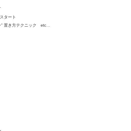
T
定スタート
” 置き方テクニック etc…