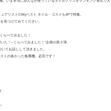
実施。いま本当にみんなが使っているネイルグッズをランキング形式で大
ュアリストのMyベスト ネイル・コスメも4Pで特集。
品を見つけてみてください。
機くらべてみました！
いた “～くらべてみました！”企画の第２弾。
機についてお話しして頂きました。
エストの多かった集塵機。必見です！
ト
ル