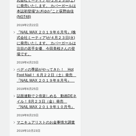
式会社ミーティア)が２月２３日(土)
に発売いたします。 カバーガールは
本誌初登場“おぎゆか”こと荻野由佳
(NGT48)
2019年2月22日
『NAIL MAX ２０１９年６月号』(株
式会社ミーティア)が４月２３日(火)
に発売いたします。 カバーガールは
注目の若手女優、今田美桜さんの登
場です。
2019年4月23日
ペディの季節がやってきた！ Hot
Foot Nail！ ６月２２日（土）発売
『NAIL MAX ２０１９年８月号』
2019年6月25日
誌面連動で２倍楽しめる 動画DEネ
イル！ 8月２３日（金）発売
『NAIL MAX ２０１９年１０月号』
2019年8月23日
マニキュアリストのお金事情大調査
2019年10月23日