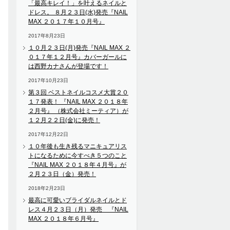
「最高キレイ！」を叶えるネイルと
ドレス。 ８月２３日(水)発売『NAIL
MAX ２０１７年１０月号』
2017年8月23日
１０月２３日(月)発売『NAIL MAX ２
０１７年１２月号』カバーガールに
は西野カナさんが登場です！
2017年10月23日
第３回 ベストネイルコスメ大賞２０
１７発表！ 『NAIL MAX ２０１８年
２月号』 （株式会社ミーティア）が
１２月２２日(金)に発売！
2017年12月22日
１０年後も生き残るマニキュアリス
トになるために今すべき５つのこと
『NAIL MAX ２０１８年４月号』が
２月２３日（金）発売！
2018年2月23日
最高に可愛いブライダルネイルとド
レス４月２３日（月）発売 『NAIL
MAX ２０１８年６月号』