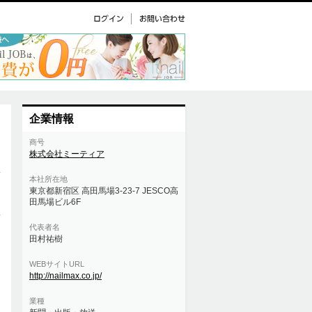
企業情報
商号
株式会社ミーティア
本社所在地
東京都新宿区 高田馬場3-23-7 JESCO高
田馬場ビル6F
代表者名
田村祐樹
WEBサイトURL
http://nailmax.co.jp/
業種