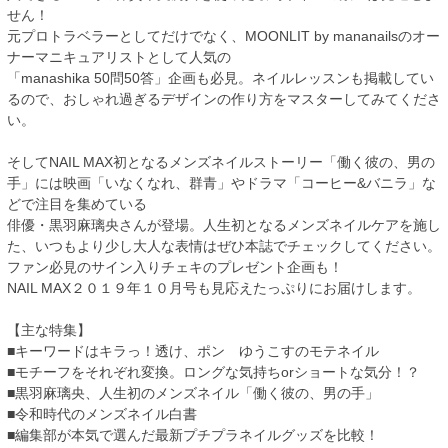
せん！
元プロトラベラーとしてだけでなく、MOONLIT by mananailsのオー
ナーマニキュアリストとして人気の
「manashika 50問50答」企画も必見。ネイルレッスンも掲載してい
るので、おしゃれ過ぎるデザインの作り方をマスターしてみてくださ
い。
そしてNAIL MAX初となるメンズネイルストーリー「働く彼の、男の
手」には映画「いなくなれ、群青」やドラマ「コーヒー&バニラ」な
どで注目を集めている
俳優・黒羽麻璃央さんが登場。人生初となるメンズネイルケアを施し
た、いつもより少し大人な表情はぜひ本誌でチェックしてください。
ファン必見のサイン入りチェキのプレゼント企画も！
NAIL MAX２０１９年１０月号も見応えたっぷりにお届けします。
【主な特集】
■キーワードはキラっ！透け、ポン ゆうこすのモテネイル
■モチーフをそれぞれ変換。ロングな気持ちorショートな気分！？
■黒羽麻璃央、人生初のメンズネイル「働く彼の、男の手」
■令和時代のメンズネイル白書
■編集部が本気で選んだ最新プチプラネイルグッズを比較！