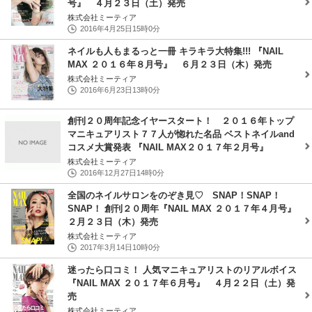
号』 ４月２３日（土）発売
株式会社ミーティア
2016年4月25日15時0分
ネイルも人もまるっと一冊 キラキラ大特集!!! 『NAIL
MAX ２０１６年８月号』 ６月２３日（木）発売
株式会社ミーティア
2016年6月23日13時0分
創刊２０周年記念イヤースタート！ ２０１６年トップ
マニキュアリスト７７人が惚れた名品 ベストネイルand
コスメ大賞発表 『NAIL MAX２０１７年２月号』
株式会社ミーティア
2016年12月27日14時0分
全国のネイルサロンをのぞき見♡ SNAP！SNAP！
SNAP！ 創刊２０周年『NAIL MAX ２０１７年４月号』
２月２３日（木）発売
株式会社ミーティア
2017年3月14日10時0分
迷ったら口コミ！ 人気マニキュアリストのリアルボイス
『NAIL MAX ２０１７年６月号』 ４月２２日（土）発
売
株式会社ミーティア