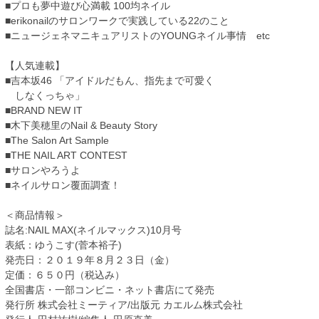
■プロも夢中遊び心満載 100均ネイル
■erikonailのサロンワークで実践している22のこと
■ニュージェネマニキュアリストのYOUNGネイル事情 etc
【人気連載】
■吉本坂46 「アイドルだもん、指先まで可愛く
しなくっちゃ」
■BRAND NEW IT
■木下美穂里のNail & Beauty Story
■The Salon Art Sample
■THE NAIL ART CONTEST
■サロンやろうよ
■ネイルサロン覆面調査！
＜商品情報＞
誌名:NAIL MAX(ネイルマックス)10月号
表紙：ゆうこす(菅本裕子)
発売日：２０１９年８月２３日（金）
定価：６５０円（税込み）
全国書店・一部コンビニ・ネット書店にて発売
発行所 株式会社ミーティア/出版元 カエルム株式会社