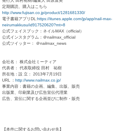
発行人 田村祐樹/編集人 田原直美
定期購読、購入はこちら
http://www.fujisan.co.jp/product/1281681330/
電子書籍アプリDL:
https://itunes.apple.com/jp/app/nail-max-
neirumakkusu/id917520620?mt=8
公式フェイスブック：ネイルMAX（official）
公式インスタグラム：＠nailmax_official
公式ツイッター： ＠nailmax_news
会社名： 株式会社ミーティア
代表者： 代表取締役 田村 祐樹
所在地：設 立： 2013年7月19日
URL ：
http://www.nailmax.co.jp/
事業内容：書籍の企画、編集、出版、販売
出版業、印刷業及び広告宣伝代理業
広告、宣伝に関する企画並びに制作・販売
【本件に関するお問い合わせ先】