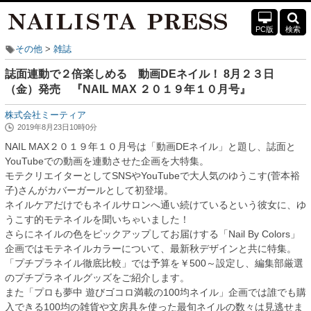
PC版
検索
その他
雑誌
誌面連動で２倍楽しめる 動画DEネイル！ 8月２３日
（金）発売 『NAIL MAX ２０１９年１０月号』
株式会社ミーティア
2019年8月23日10時0分
NAIL MAX２０１９年１０月号は「動画DEネイル」と題し、誌面と
YouTubeでの動画を連動させた企画を大特集。
モテクリエイターとしてSNSやYouTubeで大人気のゆうこす(菅本裕
子)さんがカバーガールとして初登場。
ネイルケアだけでもネイルサロンへ通い続けているという彼女に、ゆ
うこす的モテネイルを聞いちゃいました！
さらにネイルの色をピックアップしてお届けする「Nail By Colors」
企画ではモテネイルカラーについて、最新秋デザインと共に特集。
「プチプラネイル徹底比較」では予算を￥500～設定し、編集部厳選
のプチプラネイルグッズをご紹介します。
また「プロも夢中 遊びゴコロ満載の100均ネイル」企画では誰でも購
入できる100均の雑貨や文房具を使った最旬ネイルの数々は見逃せま