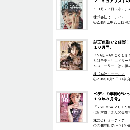
マニキュアリストの
１０月２３日（水））発
株式会社ミーティア
2019年10月23日13時0
誌面連動で２倍楽しめ
１０月号』
『NAIL MAX ２０
ルはモテクリエイターと
ルストーリーには俳優
株式会社ミーティア
2019年8月23日10時0
ペディの季節がやってき
１９年８月号』
『NAIL MAX ２０
は新木優子さんの登場
株式会社ミーティア
2019年6月25日10時0