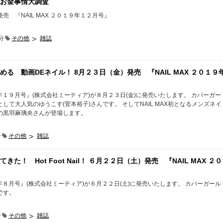
お金事情大調査
売 『NAIL MAX ２０１９年１２月号』
分
その他
雑誌
る 動画DEネイル！ 8月２３日（金）発売 『NAIL MAX ２０１９
１９年１９月号』(株式会社ミーティア)が８月２３日(金)に発売いたします。 カバーガー
して大人気のゆうこす(菅本裕子)さんです。 そしてNAIL MAX初となるメンズネイ
の黒羽麻璃央さんが登場します。
分
その他
雑誌
た！ Hot Foot Nail！ ６月２２日（土）発売 『NAIL MAX ２０
１９年８月号』(株式会社ミーティア)が６月２２日(土)に発売いたします。 カバーガール
です。
分
その他
雑誌