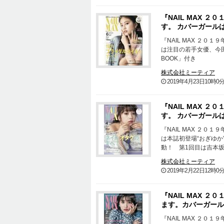
『NAIL MAX 
す。 カバーガール
『NAIL MAX ２０
は注目の若手女優、今田
BOOK」付き
株式会社ミーティア
2019年4月23日10時0
『NAIL MAX 
す。 カバーガールは
『NAIL MAX ２０
は本誌初登場“おぎゆか
動！ 第1回目は吉本
株式会社ミーティア
2019年2月22日12時0
『NAIL MAX 
ます。カバーガール
『NAIL MAX ２