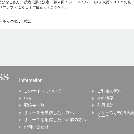
ひなこさん。 読者投票で決定！ 第４回 ベスト ネイル・コスメ大賞２０１８の発
リアンファ ２０１９年最新カタログ付き。
分
その他
雑誌
Information
このサイトについて
ご利用の流れ
料金
会社概要
配信先一覧
利用規約
リリースを受信したい方へ
リリースが配信承
ケース
リリースを配信したい企業の方へ
お問い合わせ