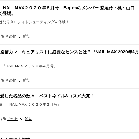
NAIL MAX２０２０年６月号 E-girlsのメンバー 鷲尾伶・楓・山口
て登場。
》はなりきりフォトシューティングを体験！
分
その他
雑誌
信力マニキュアリストに必要なセンスとは？『NAIL MAX 2020年4月
NAIL MAX ２０２０年４月号』
分
その他
雑誌
愛した名品の数々 ベストネイル&コスメ大賞！
『NAIL MAX ２０２０年２月号』
分
その他
雑誌