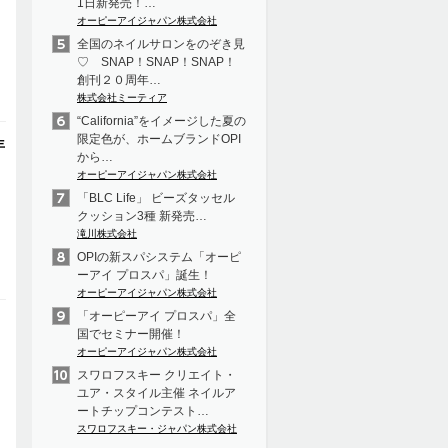
1日新発売！…
オーピーアイジャパン株式会社
全国のネイルサロンをのぞき見
♡ SNAP！SNAP！SNAP！
創刊２０周年…
株式会社ミーティア
“California”をイメージした夏の
限定色が、ホームブランドOPI
年
から…
オーピーアイジャパン株式会社
「BLC Life」 ビーズタッセル
クッション3種 新発売…
滝川株式会社
OPIの新スパシステム「オーピ
ーアイ プロスパ」誕生！
オーピーアイジャパン株式会社
「オーピーアイ プロスパ」全
国でセミナー開催！
オーピーアイジャパン株式会社
スワロフスキー クリエイト・
ユア・スタイル主催 ネイルア
ートチップコンテスト…
スワロフスキー・ジャパン株式会社