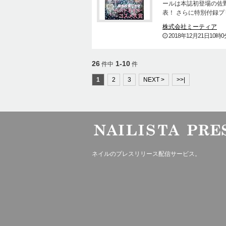
ールは本誌初登場の佐野
表！ さらに特別付録プ
株式会社ミーティア
2018年12月21日10時0
26
1-10
件中
件
1
2
3
NEXT >
>>|
ネイルのプレスリリース配信サービス。