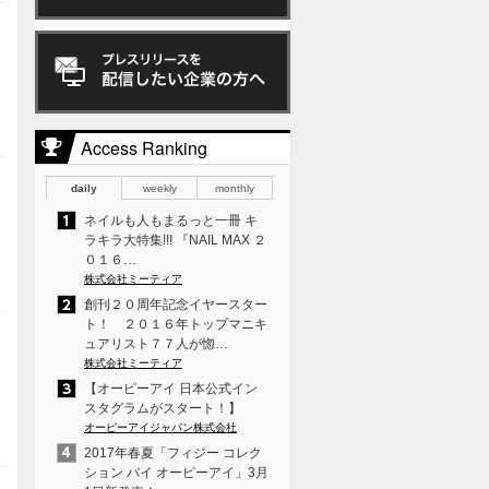
Access Ranking
daily
weekly
monthly
ネイルも人もまるっと一冊 キ
ラキラ大特集!!! 『NAIL MAX ２
０１６…
株式会社ミーティア
創刊２０周年記念イヤースター
ト！ ２０１６年トップマニキ
ュアリスト７７人が惚…
株式会社ミーティア
【オーピーアイ 日本公式イン
スタグラムがスタート！】
オーピーアイジャパン株式会社
2017年春夏「フィジー コレク
ション バイ オーピーアイ」3月